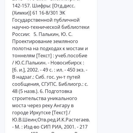
142-157. Шифры: [Отд.дисс.
(Химки)] 61 16-8/301 ЭК
Государственной публичной
научно-технической библиотеки
России: 5. Палькин, Ю. С.
Проектирование земляного
полотна на подходах к мостам и
тоннелям [Текст] : учеб.пособие
/ Ю.С.Палькин. - Новосибирск :
[б. и.], 2002. - 49 с. : ил. - 450 экз. -
В надзаг.: Сиб. гос. ун-т путей
сообщения, СГУПС. Библиогр.: с.
48 (5 назв.). 6. Подготовка
строительства уникального
моста через реку Ангару в
городе Иркутске [Текст] /
Ю.В.Шеин;Отв.ред.И.К.Растегаев.
- М. : Изд-во СИП РИА, 2001. - 217