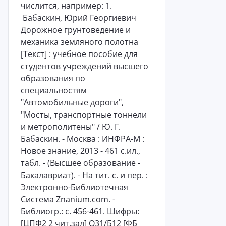
числится, например: 1.
Бабаскин, Юрий Георгиевич
Дорожное грунтоведение и
механика земляного полотна
[Текст] : учебное пособие для
студентов учреждений высшего
образования по
специальностям
"Автомобильные дороги",
"Мосты, транспортные тоннели
и метрополитены" / Ю. Г.
Бабаскин. - Москва : ИНФРА-М :
Новое знание, 2013 - 461 с.ил.,
табл. - (Высшее образование -
Бакалавриат). - На тит. с. и пер. :
Электронно-Библиотечная
Система Znanium.com. -
Библиогр.: с. 456-461. Шифры:
[ЦПФ2 2 чит.зал] О31/Б12 [ФБ