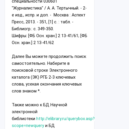
специальности 030601
"Журналистика" / А. А. Тертычный. - 2-
е изд., испр. и доп. - Москва : Аспект
Пресс, 2013. - 351, [1] с. : табл. -
Библиогр.: с. 349-350.
Шифры: [ФБ Осн. хран.] 2 13-41/61;
[ФБ
Осн. хран.] 2 13-41/62
Далее Вы можете продолжить поиск
самостоятельно. Наберите в
поисковой строке Электронного
каталога (ЭК) РГБ 2-3 ключевых
слова, усекая окончания ключевых
слов знаком *.
Также можно к БД Научной
электронной
библиотеки
http://elibrary.ru/querybox.asp?
scope=newquery
и БД