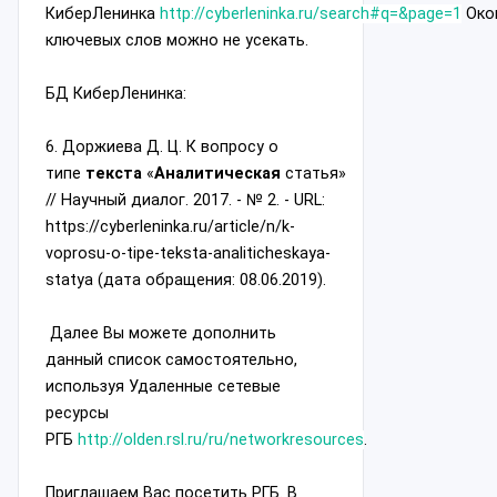
КиберЛенинка
http://cyberleninka.ru/search#q=&page=1
Око
ключевых слов можно не усекать.
БД КиберЛенинка:
6. Доржиева Д. Ц. К вопросу о
типе
текста
«
Аналитическая
статья»
// Научный диалог. 2017. - № 2. - URL:
https://cyberleninka.ru/article/n/k-
voprosu-o-tipe-teksta-analiticheskaya-
statya (дата обращения: 08.06.2019).
Далее Вы можете дополнить
данный список самостоятельно,
используя Удаленные сетевые
ресурсы
РГБ
http://olden.rsl.ru/ru/networkresources
.
Приглашаем Вас посетить РГБ. В